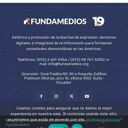
Defensa y promoción de la libertad de expresión, derechos
digitales e integridad de la información para fortalecer
sociedades democráticas en las Américas.
Teléfonos: (593) 2 601-9956 / (593) 98 767-5305/ e-
mail: info@fundamedios.org
Dirección: José Padilla N3-30 e Iñaquito, Edificio
Platinum Oficinas, piso 10, oficina 1002. Quito-
Ecuador
Usamos cookies para asegurar que te damos la mejor
experiencia en nuestra web. Si continúas usando este sitio,
asumiremos que estás de acuerdo con ello.
Política de Cookies
©Copyright Fundamedios 2021. Desarrollado por El Megáfono by
Fundamedios.