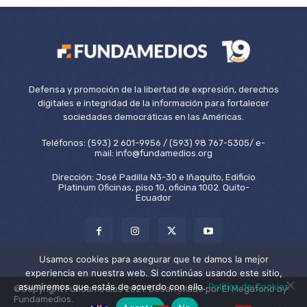
Defensa y promoción de la libertad de expresión, derechos
digitales e integridad de la información para fortalecer
sociedades democráticas en las Américas.
Teléfonos: (593) 2 601-9956 / (593) 98 767-5305/ e-
mail: info@fundamedios.org
Dirección: José Padilla N3-30 e Iñaquito, Edificio
Platinum Oficinas, piso 10, oficina 1002. Quito-
Ecuador
Usamos cookies para asegurar que te damos la mejor
experiencia en nuestra web. Si continúas usando este sitio,
asumiremos que estás de acuerdo con ello.
Política de Cookies
©Copyright Fundamedios 2021. Desarrollado por El Megáfono by
Fundamedios.