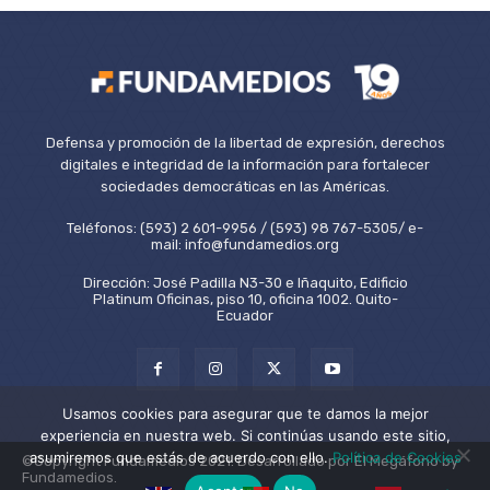
Defensa y promoción de la libertad de expresión, derechos
digitales e integridad de la información para fortalecer
sociedades democráticas en las Américas.
Teléfonos: (593) 2 601-9956 / (593) 98 767-5305/ e-
mail: info@fundamedios.org
Dirección: José Padilla N3-30 e Iñaquito, Edificio
Platinum Oficinas, piso 10, oficina 1002. Quito-
Ecuador
Usamos cookies para asegurar que te damos la mejor
experiencia en nuestra web. Si continúas usando este sitio,
asumiremos que estás de acuerdo con ello.
Política de Cookies
©Copyright Fundamedios 2021. Desarrollado por El Megáfono by
Fundamedios.