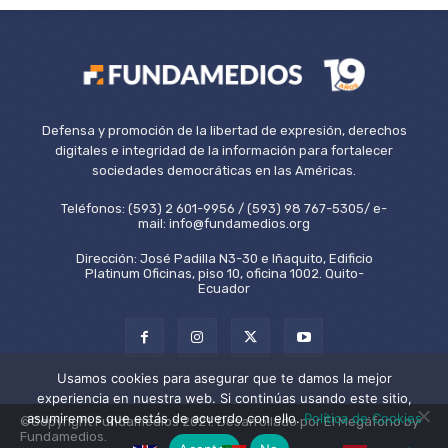
Defensa y promoción de la libertad de expresión, derechos
digitales e integridad de la información para fortalecer
sociedades democráticas en las Américas.
Teléfonos: (593) 2 601-9956 / (593) 98 767-5305/ e-
mail: info@fundamedios.org
Dirección: José Padilla N3-30 e Iñaquito, Edificio
Platinum Oficinas, piso 10, oficina 1002. Quito-
Ecuador
Usamos cookies para asegurar que te damos la mejor
experiencia en nuestra web. Si continúas usando este sitio,
asumiremos que estás de acuerdo con ello.
Política de Cookies
©Copyright Fundamedios 2021. Desarrollado por El Megáfono by
Fundamedios.