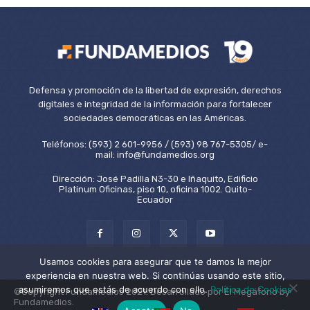
Defensa y promoción de la libertad de expresión, derechos
digitales e integridad de la información para fortalecer
sociedades democráticas en las Américas.
Teléfonos: (593) 2 601-9956 / (593) 98 767-5305/ e-
mail: info@fundamedios.org
Dirección: José Padilla N3-30 e Iñaquito, Edificio
Platinum Oficinas, piso 10, oficina 1002. Quito-
Ecuador
Usamos cookies para asegurar que te damos la mejor
experiencia en nuestra web. Si continúas usando este sitio,
asumiremos que estás de acuerdo con ello.
Política de Cookies
©Copyright Fundamedios 2021. Desarrollado por El Megáfono by
Fundamedios.