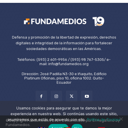
Defensa y promoción de la libertad de expresión, derechos
digitales e integridad de la información para fortalecer
sociedades democráticas en las Américas.
Teléfonos: (593) 2 601-9956 / (593) 98 767-5305/ e-
mail: info@fundamedios.org
Dirección: José Padilla N3-30 e Iñaquito, Edificio
Platinum Oficinas, piso 10, oficina 1002. Quito-
Ecuador
Usamos cookies para asegurar que te damos la mejor
experiencia en nuestra web. Si continúas usando este sitio,
asumiremos que estás de acuerdo con ello.
Política de Cookies
©Copyright Fundamedios 2021. Desarrollado por El Megáfono by
Fundamedios.