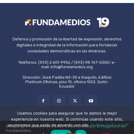
Defensa y promoción de la libertad de expresión, derechos
digitales e integridad de la información para fortalecer
sociedades democráticas en las Américas.
Teléfonos: (593) 2 601-9956 / (593) 98 767-5305/ e-
mail: info@fundamedios.org
Dirección: José Padilla N3-30 e Iñaquito, Edificio
Platinum Oficinas, piso 10, oficina 1002. Quito-
Ecuador
Usamos cookies para asegurar que te damos la mejor
experiencia en nuestra web. Si continúas usando este sitio,
asumiremos que estás de acuerdo con ello.
Política de Cookies
©Copyright Fundamedios 2021. Desarrollado por El Megáfono by
Fundamedios.