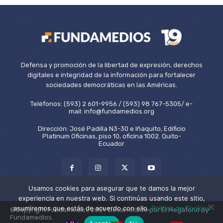
Defensa y promoción de la libertad de expresión, derechos
digitales e integridad de la información para fortalecer
sociedades democráticas en las Américas.
Teléfonos: (593) 2 601-9956 / (593) 98 767-5305/ e-
mail: info@fundamedios.org
Dirección: José Padilla N3-30 e Iñaquito, Edificio
Platinum Oficinas, piso 10, oficina 1002. Quito-
Ecuador
Usamos cookies para asegurar que te damos la mejor
experiencia en nuestra web. Si continúas usando este sitio,
asumiremos que estás de acuerdo con ello.
Política de Cookies
©Copyright Fundamedios 2021. Desarrollado por El Megáfono by
Fundamedios.