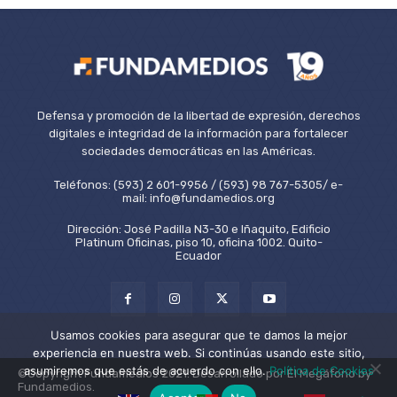
Defensa y promoción de la libertad de expresión, derechos
digitales e integridad de la información para fortalecer
sociedades democráticas en las Américas.
Teléfonos: (593) 2 601-9956 / (593) 98 767-5305/ e-
mail: info@fundamedios.org
Dirección: José Padilla N3-30 e Iñaquito, Edificio
Platinum Oficinas, piso 10, oficina 1002. Quito-
Ecuador
Usamos cookies para asegurar que te damos la mejor
experiencia en nuestra web. Si continúas usando este sitio,
asumiremos que estás de acuerdo con ello.
Política de Cookies
©Copyright Fundamedios 2021. Desarrollado por El Megáfono by
Fundamedios.