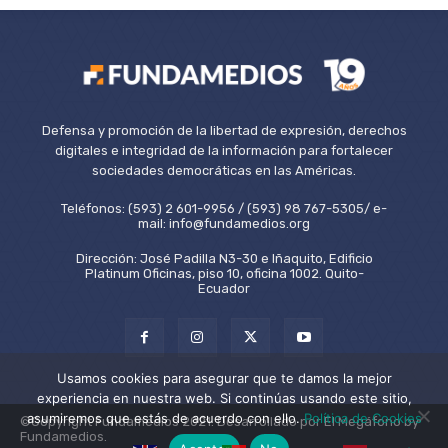
Defensa y promoción de la libertad de expresión, derechos
digitales e integridad de la información para fortalecer
sociedades democráticas en las Américas.
Teléfonos: (593) 2 601-9956 / (593) 98 767-5305/ e-
mail: info@fundamedios.org
Dirección: José Padilla N3-30 e Iñaquito, Edificio
Platinum Oficinas, piso 10, oficina 1002. Quito-
Ecuador
Usamos cookies para asegurar que te damos la mejor
experiencia en nuestra web. Si continúas usando este sitio,
asumiremos que estás de acuerdo con ello.
Política de Cookies
©Copyright Fundamedios 2021. Desarrollado por El Megáfono by
Fundamedios.