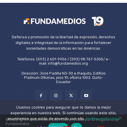
Defensa y promoción de la libertad de expresión, derechos
digitales e integridad de la información para fortalecer
sociedades democráticas en las Américas.
Teléfonos: (593) 2 601-9956 / (593) 98 767-5305/ e-
mail: info@fundamedios.org
Dirección: José Padilla N3-30 e Iñaquito, Edificio
Platinum Oficinas, piso 10, oficina 1002. Quito-
Ecuador
Usamos cookies para asegurar que te damos la mejor
experiencia en nuestra web. Si continúas usando este sitio,
asumiremos que estás de acuerdo con ello.
Política de Cookies
©Copyright Fundamedios 2021. Desarrollado por El Megáfono by
Fundamedios.