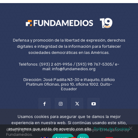
Defensa y promoción de la libertad de expresión, derechos
digitales e integridad de la información para fortalecer
sociedades democráticas en las Américas.
Teléfonos: (593) 2 601-9956 / (593) 98 767-5305/ e-
mail: info@fundamedios.org
Dirección: José Padilla N3-30 e Iñaquito, Edificio
Platinum Oficinas, piso 10, oficina 1002. Quito-
Ecuador
Usamos cookies para asegurar que te damos la mejor
experiencia en nuestra web. Si continúas usando este sitio,
asumiremos que estás de acuerdo con ello.
Política de Cookies
©Copyright Fundamedios 2021. Desarrollado por El Megáfono by
Fundamedios.