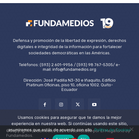
Defensa y promoción de la libertad de expresión, derechos
digitales e integridad de la información para fortalecer
sociedades democráticas en las Américas.
Teléfonos: (593) 2 601-9956 / (593) 98 767-5305/ e-
mail: info@fundamedios.org
Dirección: José Padilla N3-30 e Iñaquito, Edificio
Platinum Oficinas, piso 10, oficina 1002. Quito-
Ecuador
Usamos cookies para asegurar que te damos la mejor
experiencia en nuestra web. Si continúas usando este sitio,
asumiremos que estás de acuerdo con ello.
Política de Cookies
©Copyright Fundamedios 2021. Desarrollado por El Megáfono by
Fundamedios.