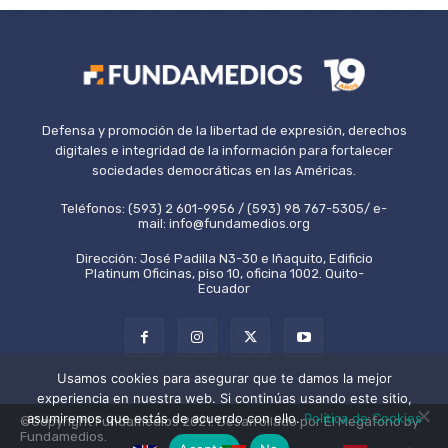
Defensa y promoción de la libertad de expresión, derechos
digitales e integridad de la información para fortalecer
sociedades democráticas en las Américas.
Teléfonos: (593) 2 601-9956 / (593) 98 767-5305/ e-
mail: info@fundamedios.org
Dirección: José Padilla N3-30 e Iñaquito, Edificio
Platinum Oficinas, piso 10, oficina 1002. Quito-
Ecuador
Usamos cookies para asegurar que te damos la mejor
experiencia en nuestra web. Si continúas usando este sitio,
asumiremos que estás de acuerdo con ello.
Política de Cookies
©Copyright Fundamedios 2021. Desarrollado por El Megáfono by
Fundamedios.