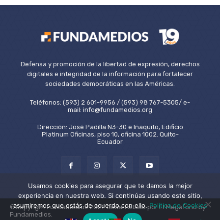
Defensa y promoción de la libertad de expresión, derechos
digitales e integridad de la información para fortalecer
sociedades democráticas en las Américas.
Teléfonos: (593) 2 601-9956 / (593) 98 767-5305/ e-
mail: info@fundamedios.org
Dirección: José Padilla N3-30 e Iñaquito, Edificio
Platinum Oficinas, piso 10, oficina 1002. Quito-
Ecuador
Usamos cookies para asegurar que te damos la mejor
experiencia en nuestra web. Si continúas usando este sitio,
asumiremos que estás de acuerdo con ello.
Política de Cookies
©Copyright Fundamedios 2021. Desarrollado por El Megáfono by
Fundamedios.