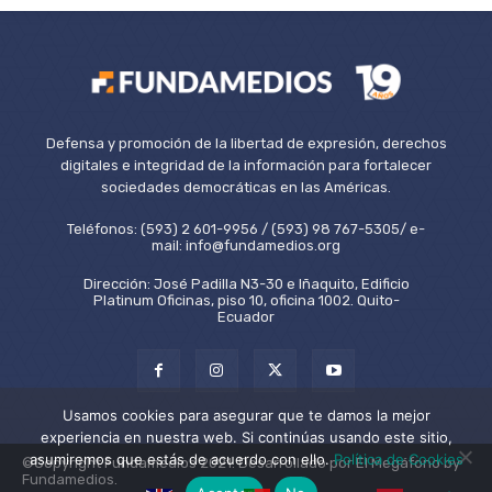
Defensa y promoción de la libertad de expresión, derechos
digitales e integridad de la información para fortalecer
sociedades democráticas en las Américas.
Teléfonos: (593) 2 601-9956 / (593) 98 767-5305/ e-
mail: info@fundamedios.org
Dirección: José Padilla N3-30 e Iñaquito, Edificio
Platinum Oficinas, piso 10, oficina 1002. Quito-
Ecuador
Usamos cookies para asegurar que te damos la mejor
experiencia en nuestra web. Si continúas usando este sitio,
asumiremos que estás de acuerdo con ello.
Política de Cookies
©Copyright Fundamedios 2021. Desarrollado por El Megáfono by
Fundamedios.