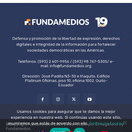
Defensa y promoción de la libertad de expresión, derechos
digitales e integridad de la información para fortalecer
sociedades democráticas en las Américas.
Teléfonos: (593) 2 601-9956 / (593) 98 767-5305/ e-
mail: info@fundamedios.org
Dirección: José Padilla N3-30 e Iñaquito, Edificio
Platinum Oficinas, piso 10, oficina 1002. Quito-
Ecuador
Usamos cookies para asegurar que te damos la mejor
experiencia en nuestra web. Si continúas usando este sitio,
asumiremos que estás de acuerdo con ello.
Política de Cookies
©Copyright Fundamedios 2021. Desarrollado por El Megáfono by
Fundamedios.