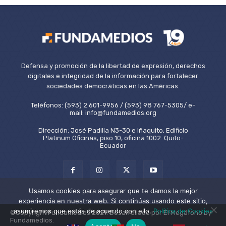
Defensa y promoción de la libertad de expresión, derechos
digitales e integridad de la información para fortalecer
sociedades democráticas en las Américas.
Teléfonos: (593) 2 601-9956 / (593) 98 767-5305/ e-
mail: info@fundamedios.org
Dirección: José Padilla N3-30 e Iñaquito, Edificio
Platinum Oficinas, piso 10, oficina 1002. Quito-
Ecuador
Usamos cookies para asegurar que te damos la mejor
experiencia en nuestra web. Si continúas usando este sitio,
asumiremos que estás de acuerdo con ello.
Política de Cookies
©Copyright Fundamedios 2021. Desarrollado por El Megáfono by
Fundamedios.