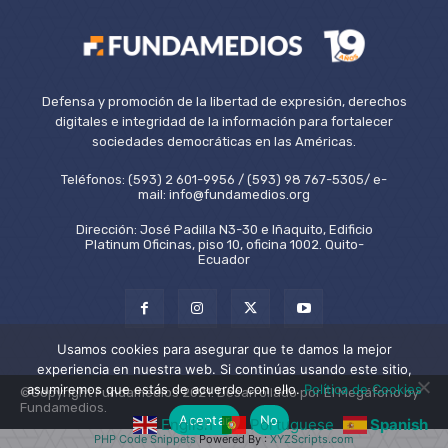
Defensa y promoción de la libertad de expresión, derechos
digitales e integridad de la información para fortalecer
sociedades democráticas en las Américas.
Teléfonos: (593) 2 601-9956 / (593) 98 767-5305/ e-
mail: info@fundamedios.org
Dirección: José Padilla N3-30 e Iñaquito, Edificio
Platinum Oficinas, piso 10, oficina 1002. Quito-
Ecuador
Usamos cookies para asegurar que te damos la mejor
experiencia en nuestra web. Si continúas usando este sitio,
asumiremos que estás de acuerdo con ello.
Política de Cookies
©Copyright Fundamedios 2021. Desarrollado por El Megáfono by
Fundamedios.
Aceptar
No
English
Portuguese
Spanish
PHP Code Snippets
Powered By :
XYZScripts.com