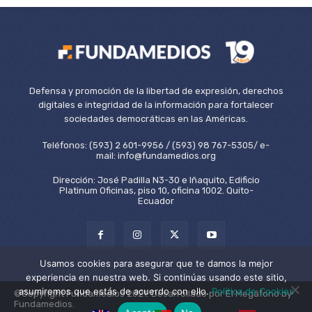
Defensa y promoción de la libertad de expresión, derechos
digitales e integridad de la información para fortalecer
sociedades democráticas en las Américas.
Teléfonos: (593) 2 601-9956 / (593) 98 767-5305/ e-
mail: info@fundamedios.org
Dirección: José Padilla N3-30 e Iñaquito, Edificio
Platinum Oficinas, piso 10, oficina 1002. Quito-
Ecuador
Usamos cookies para asegurar que te damos la mejor
experiencia en nuestra web. Si continúas usando este sitio,
asumiremos que estás de acuerdo con ello.
Política de Cookies
©Copyright Fundamedios 2021. Desarrollado por El Megáfono by
Fundamedios.