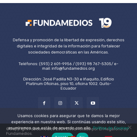
Defensa y promoción de la libertad de expresión, derechos
digitales e integridad de la información para fortalecer
sociedades democráticas en las Américas.
Teléfonos: (593) 2 601-9956 / (593) 98 767-5305/ e-
mail: info@fundamedios.org
Dirección: José Padilla N3-30 e Iñaquito, Edificio
Platinum Oficinas, piso 10, oficina 1002. Quito-
Ecuador
Usamos cookies para asegurar que te damos la mejor
experiencia en nuestra web. Si continúas usando este sitio,
asumiremos que estás de acuerdo con ello.
Política de Cookies
©Copyright Fundamedios 2021. Desarrollado por El Megáfono by
Fundamedios.