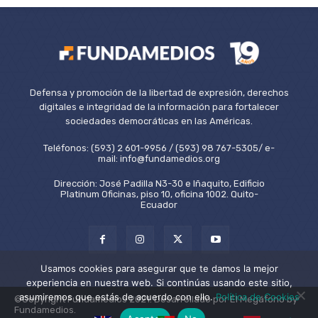
Defensa y promoción de la libertad de expresión, derechos
digitales e integridad de la información para fortalecer
sociedades democráticas en las Américas.
Teléfonos: (593) 2 601-9956 / (593) 98 767-5305/ e-
mail: info@fundamedios.org
Dirección: José Padilla N3-30 e Iñaquito, Edificio
Platinum Oficinas, piso 10, oficina 1002. Quito-
Ecuador
Usamos cookies para asegurar que te damos la mejor
experiencia en nuestra web. Si continúas usando este sitio,
asumiremos que estás de acuerdo con ello.
Política de Cookies
©Copyright Fundamedios 2021. Desarrollado por El Megáfono by
Fundamedios.