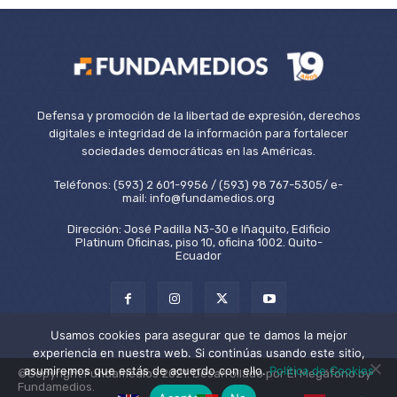
Defensa y promoción de la libertad de expresión, derechos
digitales e integridad de la información para fortalecer
sociedades democráticas en las Américas.
Teléfonos: (593) 2 601-9956 / (593) 98 767-5305/ e-
mail: info@fundamedios.org
Dirección: José Padilla N3-30 e Iñaquito, Edificio
Platinum Oficinas, piso 10, oficina 1002. Quito-
Ecuador
Usamos cookies para asegurar que te damos la mejor
experiencia en nuestra web. Si continúas usando este sitio,
asumiremos que estás de acuerdo con ello.
Política de Cookies
©Copyright Fundamedios 2021. Desarrollado por El Megáfono by
Fundamedios.