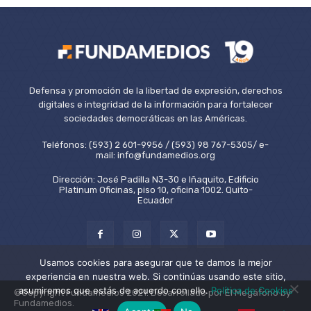
Defensa y promoción de la libertad de expresión, derechos
digitales e integridad de la información para fortalecer
sociedades democráticas en las Américas.
Teléfonos: (593) 2 601-9956 / (593) 98 767-5305/ e-
mail: info@fundamedios.org
Dirección: José Padilla N3-30 e Iñaquito, Edificio
Platinum Oficinas, piso 10, oficina 1002. Quito-
Ecuador
Usamos cookies para asegurar que te damos la mejor
experiencia en nuestra web. Si continúas usando este sitio,
asumiremos que estás de acuerdo con ello.
Política de Cookies
©Copyright Fundamedios 2021. Desarrollado por El Megáfono by
Fundamedios.