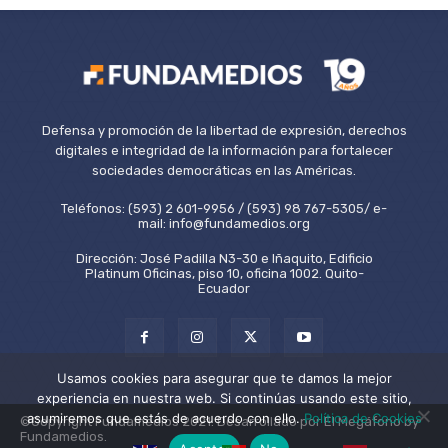
Defensa y promoción de la libertad de expresión, derechos
digitales e integridad de la información para fortalecer
sociedades democráticas en las Américas.
Teléfonos: (593) 2 601-9956 / (593) 98 767-5305/ e-
mail: info@fundamedios.org
Dirección: José Padilla N3-30 e Iñaquito, Edificio
Platinum Oficinas, piso 10, oficina 1002. Quito-
Ecuador
Usamos cookies para asegurar que te damos la mejor
experiencia en nuestra web. Si continúas usando este sitio,
asumiremos que estás de acuerdo con ello.
Política de Cookies
©Copyright Fundamedios 2021. Desarrollado por El Megáfono by
Fundamedios.