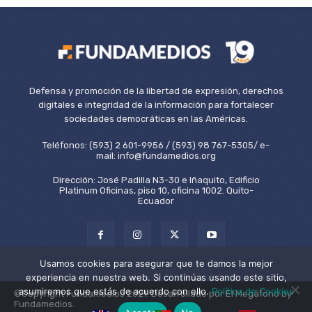
Defensa y promoción de la libertad de expresión, derechos
digitales e integridad de la información para fortalecer
sociedades democráticas en las Américas.
Teléfonos: (593) 2 601-9956 / (593) 98 767-5305/ e-
mail: info@fundamedios.org
Dirección: José Padilla N3-30 e Iñaquito, Edificio
Platinum Oficinas, piso 10, oficina 1002. Quito-
Ecuador
Usamos cookies para asegurar que te damos la mejor
experiencia en nuestra web. Si continúas usando este sitio,
asumiremos que estás de acuerdo con ello.
Política de Cookies
©Copyright Fundamedios 2021. Desarrollado por El Megáfono by
Fundamedios.