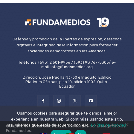
Defensa y promoción de la libertad de expresión, derechos
digitales e integridad de la información para fortalecer
sociedades democráticas en las Américas.
Teléfonos: (593) 2 601-9956 / (593) 98 767-5305/ e-
mail: info@fundamedios.org
Dirección: José Padilla N3-30 e Iñaquito, Edificio
Platinum Oficinas, piso 10, oficina 1002. Quito-
Ecuador
Usamos cookies para asegurar que te damos la mejor
experiencia en nuestra web. Si continúas usando este sitio,
asumiremos que estás de acuerdo con ello.
Política de Cookies
©Copyright Fundamedios 2021. Desarrollado por El Megáfono by
Fundamedios.