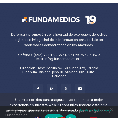
Defensa y promoción de la libertad de expresión, derechos
digitales e integridad de la información para fortalecer
sociedades democráticas en las Américas.
Teléfonos: (593) 2 601-9956 / (593) 98 767-5305/ e-
mail: info@fundamedios.org
Dirección: José Padilla N3-30 e Iñaquito, Edificio
Platinum Oficinas, piso 10, oficina 1002. Quito-
Ecuador
Usamos cookies para asegurar que te damos la mejor
experiencia en nuestra web. Si continúas usando este sitio,
asumiremos que estás de acuerdo con ello.
Política de Cookies
©Copyright Fundamedios 2021. Desarrollado por El Megáfono by
Fundamedios.