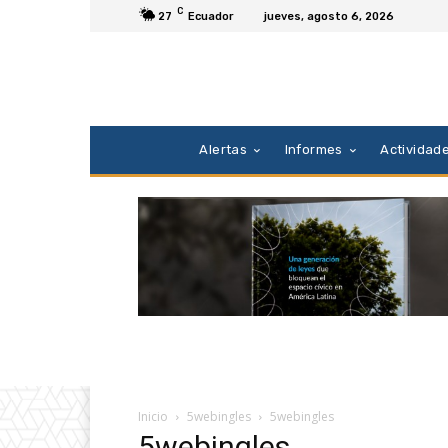
C
27
Ecuador
jueves, agosto 6, 2026
Alertas
Informes
Actividad
Inicio
5webingles
5webingles
5webingles