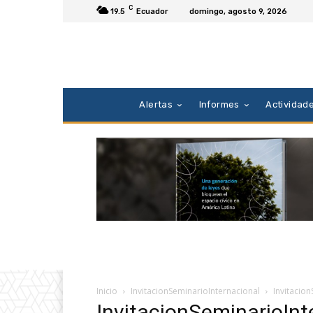
C
19.5
Ecuador
domingo, agosto 9, 2026
Alertas
Informes
Actividad
Inicio
InvitacionSeminarioInternacional
Invitacio
InvitacionSeminarioInt