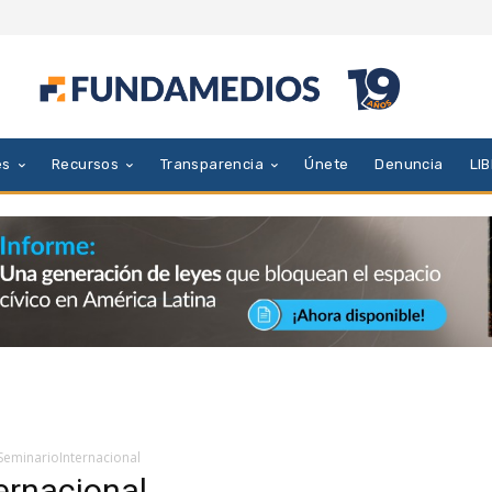
es
Recursos
Transparencia
Únete
Denuncia
LI
nSeminarioInternacional
ernacional