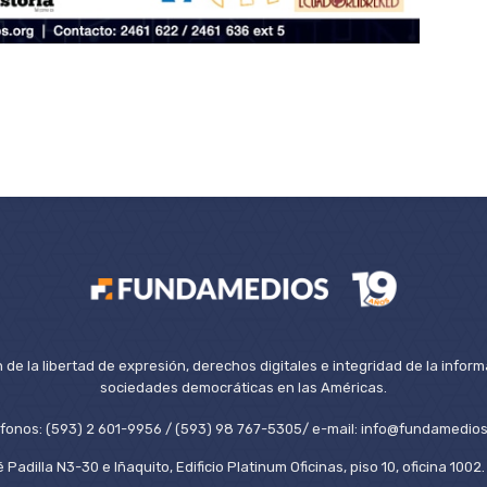
de la libertad de expresión, derechos digitales e integridad de la inform
sociedades democráticas en las Américas.
éfonos: (593) 2 601-9956 / (593) 98 767-5305/ e-mail: info@fundamedios
 Padilla N3-30 e Iñaquito, Edificio Platinum Oficinas, piso 10, oficina 100