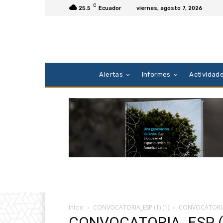
C
25.5
Ecuador
viernes, agosto 7, 2026
Alertas
Informes
Actividad
Inicio
CONVOCATORIA_ESP (1) (1)
CONVOCATORIA_
CONVOCATORIA_ESP (1