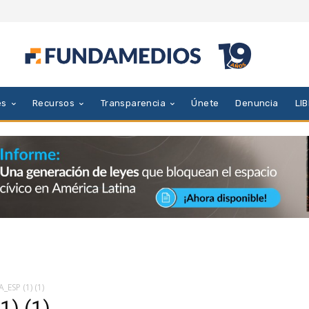
es
Recursos
Transparencia
Únete
Denuncia
LI
ESP (1) (1)
) (1)