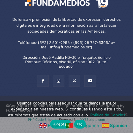
Defensa y promoción de la libertad de expresión, derechos
digitales e integridad de la información para fortalecer
sociedades democráticas en las Américas.
Teléfonos: (593) 2 601-9956 / (593) 98 767-5305/ e-
mail: info@fundamedios.org
Dirección: José Padilla N3-30 e Iñaquito, Edificio
Platinum Oficinas, piso 10, oficina 1002. Quito-
Ecuador
Usamos cookies para asegurar que te damos la mejor
©Copyright Fundamedios 2021. Desarrollado por El Megáfono by
experiencia en nuestra web. Si continúas usando este sitio,
Fundamedios.
asumiremos que estás de acuerdo con ello.
Política de Cookies
PHP Code Snippets
Powered By :
XYZScripts.com
Aceptar
No
English
Portuguese
Spanish