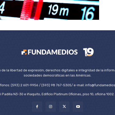
de la libertad de expresión, derechos digitales e integridad de la inform
sociedades democráticas en las Américas.
éfonos: (593) 2 601-9956 / (593) 98 767-5305/ e-mail: info@fundamedios
 Padilla N3-30 e Iñaquito, Edificio Platinum Oficinas, piso 10, oficina 100