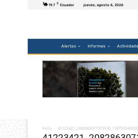
C
19.7
Ecuador
jueves, agosto 6, 2026
Alertas
Informes
Actividad
Inicio
41223421_2082863071979195_19075934380
41223421_208286307