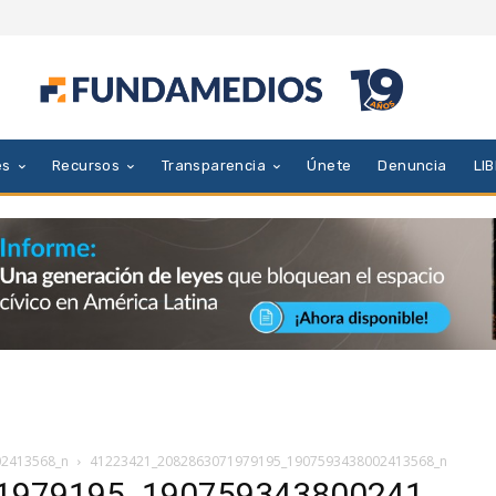
es
Recursos
Transparencia
Únete
Denuncia
LI
02413568_n
41223421_2082863071979195_1907593438002413568_n
1979195_190759343800241