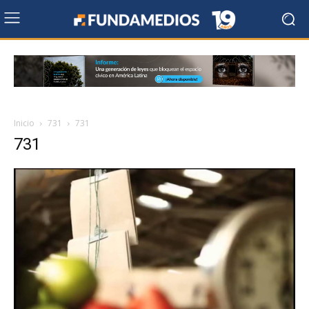
Inicio
731
731
731