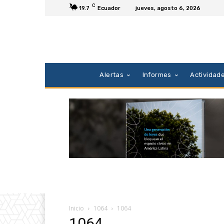
C
19.7
Ecuador
jueves, agosto 6, 2026
Alertas
Informes
Actividad
Inicio
1064
1064
1064