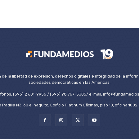
de la libertad de expresión, derechos digitales e integridad de la inform
sociedades democráticas en las Américas.
éfonos: (593) 2 601-9956 / (593) 98 767-5305/ e-mail: info@fundamedios
 Padilla N3-30 e Iñaquito, Edificio Platinum Oficinas, piso 10, oficina 100