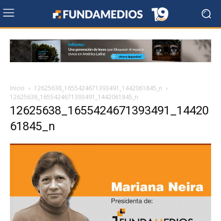
Inicio
12625638_1655424671393491_1442061845_n
12625638_1655424671393491_1442061845_n
12625638_1655424671393491_14420
61845_n