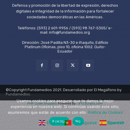
Defensa y promoción de la libertad de expresión, derechos
digitales e integridad de la información para fortalecer
sociedades democráticas en las Américas.
Teléfonos: (593) 2 601-9956 / (593) 98 767-5305/ e-
mail: info@fundamedios.org
Dirección: José Padilla N3-30 e Iñaquito, Edificio
Platinum Oficinas, piso 10, oficina 1002. Quito-
Ecuador
©Copyright Fundamedios 2021. Desarrollado por El Megáfono by
Fundamedios.
Usamos cookies para asegurar que te damos la mejor
PHP Code Snippets
Powered By :
XYZScripts.com
experiencia en nuestra web. Si continúas usando este sitio,
asumiremos que estás de acuerdo con ello.
Política de Cookies
Aceptar
No
English
Portuguese
Spanish