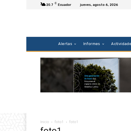
C
20.7
Ecuador
jueves, agosto 6, 2026
Alertas
Informes
Actividad
Inicio
foto1
foto1
foto1