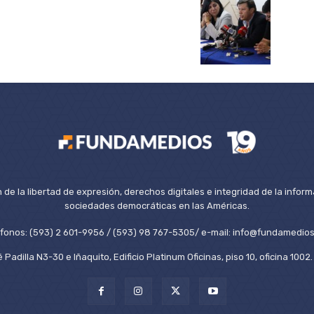
de la libertad de expresión, derechos digitales e integridad de la inform
sociedades democráticas en las Américas.
éfonos: (593) 2 601-9956 / (593) 98 767-5305/ e-mail: info@fundamedios
 Padilla N3-30 e Iñaquito, Edificio Platinum Oficinas, piso 10, oficina 100