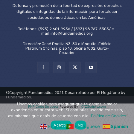
Defensa y promoción de la libertad de expresión, derechos
digitales e integridad de la información para fortalecer
sociedades democráticas en las Américas.
Teléfonos: (593) 2 601-9956 / (593) 98 767-5305/ e-
mail: info@fundamedios.org
Dirección: José Padilla N3-30 e Iñaquito, Edificio
Platinum Oficinas, piso 10, oficina 1002. Quito-
Ecuador
©Copyright Fundamedios 2021. Desarrollado por El Megáfono by
Fundamedios.
Usamos cookies para asegurar que te damos la mejor
PHP Code Snippets
Powered By :
XYZScripts.com
experiencia en nuestra web. Si continúas usando este sitio,
asumiremos que estás de acuerdo con ello.
Política de Cookies
Aceptar
No
English
Portuguese
Spanish