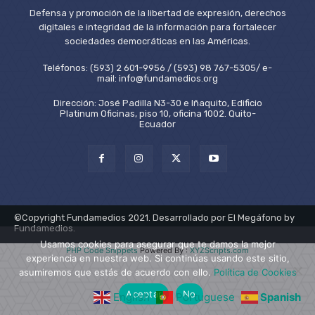
Defensa y promoción de la libertad de expresión, derechos
digitales e integridad de la información para fortalecer
sociedades democráticas en las Américas.
Teléfonos: (593) 2 601-9956 / (593) 98 767-5305/ e-
mail: info@fundamedios.org
Dirección: José Padilla N3-30 e Iñaquito, Edificio
Platinum Oficinas, piso 10, oficina 1002. Quito-
Ecuador
©Copyright Fundamedios 2021. Desarrollado por El Megáfono by
Fundamedios.
Usamos cookies para asegurar que te damos la mejor
PHP Code Snippets
Powered By :
XYZScripts.com
experiencia en nuestra web. Si continúas usando este sitio,
asumiremos que estás de acuerdo con ello.
Política de Cookies
Aceptar
No
English
Portuguese
Spanish