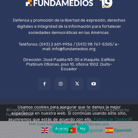
Defensa y promoción de la libertad de expresión, derechos
digitales e integridad de la información para fortalecer
sociedades democráticas en las Américas.
Teléfonos: (593) 2 601-9956 / (593) 98 767-5305/ e-
mail: info@fundamedios.org
Dirección: José Padilla N3-30 e Iñaquito, Edificio
Platinum Oficinas, piso 10, oficina 1002. Quito-
Ecuador
Usamos cookies para asegurar que te damos la mejor
©Copyright Fundamedios 2021. Desarrollado por El Megáfono by
experiencia en nuestra web. Si continúas usando este sitio,
Fundamedios.
asumiremos que estás de acuerdo con ello.
Política de Cookies
PHP Code Snippets
Powered By :
XYZScripts.com
Aceptar
No
English
Portuguese
Spanish