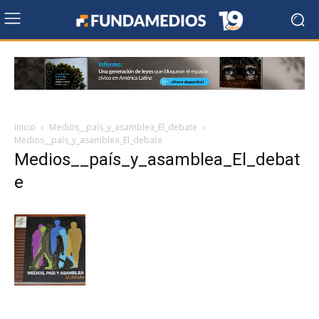
Inicio
Medios__país_y_asamblea_El_debate
Medios__país_y_asamblea_El_debate
Medios__país_y_asamblea_El_debat
e