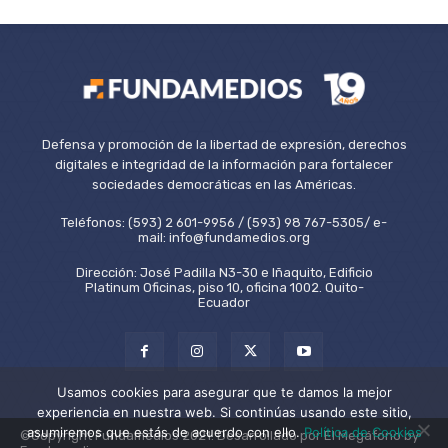
Defensa y promoción de la libertad de expresión, derechos
digitales e integridad de la información para fortalecer
sociedades democráticas en las Américas.
Teléfonos: (593) 2 601-9956 / (593) 98 767-5305/ e-
mail: info@fundamedios.org
Dirección: José Padilla N3-30 e Iñaquito, Edificio
Platinum Oficinas, piso 10, oficina 1002. Quito-
Ecuador
Usamos cookies para asegurar que te damos la mejor
experiencia en nuestra web. Si continúas usando este sitio,
asumiremos que estás de acuerdo con ello.
Política de Cookies
©Copyright Fundamedios 2021. Desarrollado por El Megáfono by