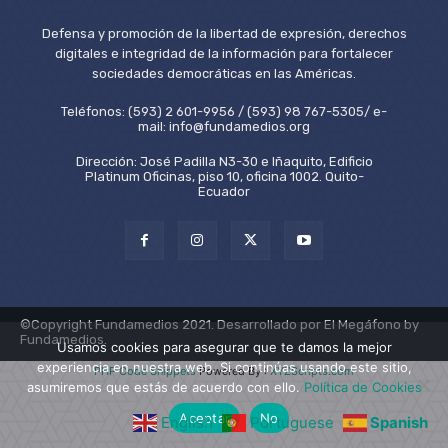
Defensa y promoción de la libertad de expresión, derechos
digitales e integridad de la información para fortalecer
sociedades democráticas en las Américas.
Teléfonos: (593) 2 601-9956 / (593) 98 767-5305/ e-
mail: info@fundamedios.org
Dirección: José Padilla N3-30 e Iñaquito, Edificio
Platinum Oficinas, piso 10, oficina 1002. Quito-
Ecuador
©Copyright Fundamedios 2021. Desarrollado por El Megáfono by
Fundamedios.
Usamos cookies para asegurar que te damos la mejor
experiencia en nuestra web. Si continúas usando este sitio,
PHP Code Snippets
Powered By :
XYZScripts.com
asumiremos que estás de acuerdo con ello.
Política de Cookies
Aceptar
No
English
Portuguese
Spanish