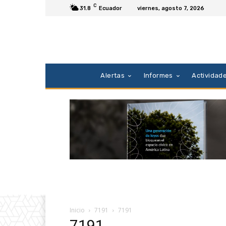
C
31.8
Ecuador
viernes, agosto 7, 2026
Alertas
Informes
Actividad
Inicio
7191
7191
7191