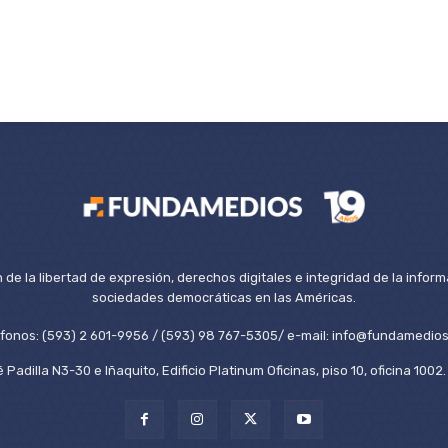
de la libertad de expresión, derechos digitales e integridad de la inform
sociedades democráticas en las Américas.
éfonos: (593) 2 601-9956 / (593) 98 767-5305/ e-mail: info@fundamedios
 Padilla N3-30 e Iñaquito, Edificio Platinum Oficinas, piso 10, oficina 100