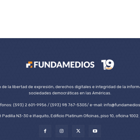
de la libertad de expresión, derechos digitales e integridad de la inform
sociedades democráticas en las Américas.
éfonos: (593) 2 601-9956 / (593) 98 767-5305/ e-mail: info@fundamedios
 Padilla N3-30 e Iñaquito, Edificio Platinum Oficinas, piso 10, oficina 100