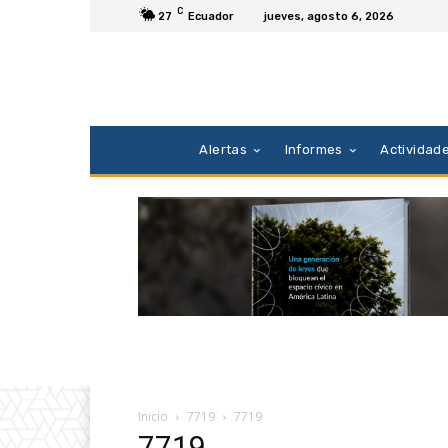
C
27
Ecuador
jueves, agosto 6, 2026
Alertas
Informes
Actividad
Inicio
7719
7719
7719