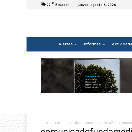
C
27
Ecuador
jueves, agosto 6, 2026
Alertas
Informes
Actividad
Inicio
comunicadofundamedioslaposta2
comuni
comunicadofundamedi