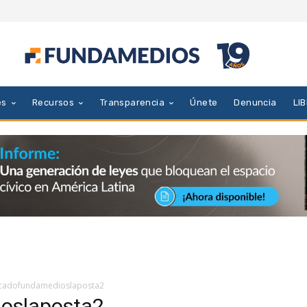
es
Recursos
Transparencia
Únete
Denuncia
LI
cadofundamedioslaposta2
oslaposta2