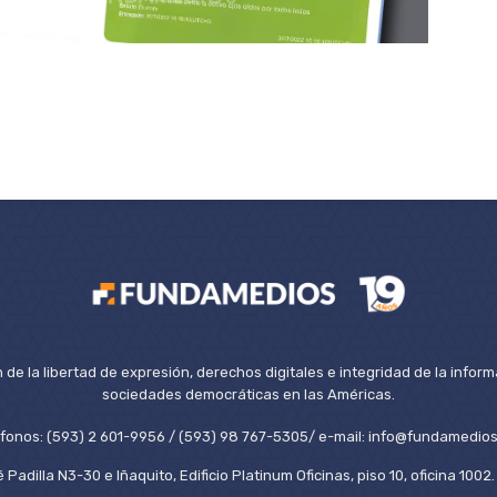
de la libertad de expresión, derechos digitales e integridad de la inform
sociedades democráticas en las Américas.
éfonos: (593) 2 601-9956 / (593) 98 767-5305/ e-mail: info@fundamedios
 Padilla N3-30 e Iñaquito, Edificio Platinum Oficinas, piso 10, oficina 100