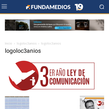
Inicio
logoloc3anios
logoloc3anios
logoloc3anios