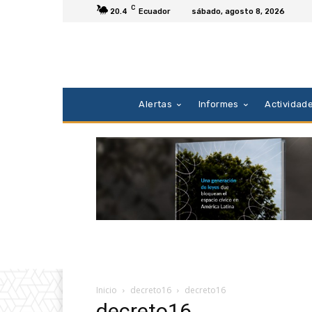
C
20.4
Ecuador
sábado, agosto 8, 2026
Alertas
Informes
Actividad
Inicio
decreto16
decreto16
decreto16