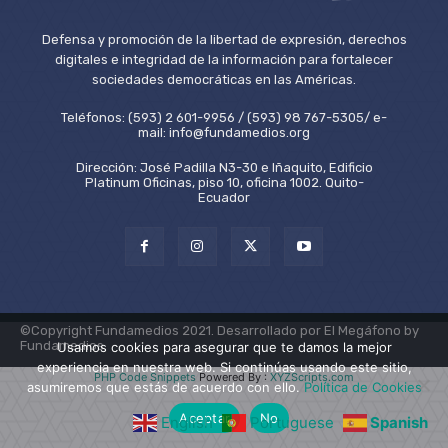
Defensa y promoción de la libertad de expresión, derechos
digitales e integridad de la información para fortalecer
sociedades democráticas en las Américas.
Teléfonos: (593) 2 601-9956 / (593) 98 767-5305/ e-
mail: info@fundamedios.org
Dirección: José Padilla N3-30 e Iñaquito, Edificio
Platinum Oficinas, piso 10, oficina 1002. Quito-
Ecuador
©Copyright Fundamedios 2021. Desarrollado por El Megáfono by
Fundamedios.
Usamos cookies para asegurar que te damos la mejor
experiencia en nuestra web. Si continúas usando este sitio,
PHP Code Snippets
Powered By :
XYZScripts.com
asumiremos que estás de acuerdo con ello.
Política de Cookies
Aceptar
No
English
Portuguese
Spanish